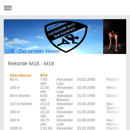
LVB - Das ist mein Verein!
Rekorde M18 - M19
Altersklasse
M18
60 m
7,60
Alexander
05.02.2000
Frankfurt
sek.
Luta
100 m
11,36
Alexander
02.09.2000
Wesel
sek.
Luta
60 m Hürden
8,63
Sebastian
31.01.1999
Düsseldorf
sek.
Brauers
110 m Hürden
15,14
Alexander
25.06.2000
Bad
sek.
Luta
Oeynhausen
200 m
23,10
Alexander
01.05.2000
Troisdorf
sek.
Luta
400 m
49,70
Alexander
24.06.2000
Bad
sek.
Luta
Oeynhausen
1000 m
2:41,94
Alexander
05.02.2000
Frankfurt