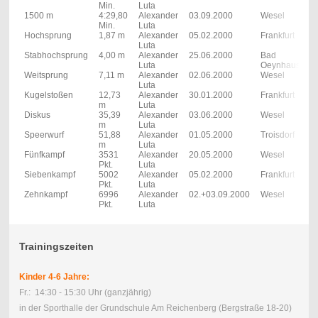
Min.
Luta
1500 m
4:29,80
Alexander
03.09.2000
Wesel
Min.
Luta
Hochsprung
1,87 m
Alexander
05.02.2000
Frankfurt
Luta
Stabhochsprung
4,00 m
Alexander
25.06.2000
Bad
Luta
Oeynhausen
Weitsprung
7,11 m
Alexander
02.06.2000
Wesel
Luta
Kugelstoßen
12,73
Alexander
30.01.2000
Frankfurt
m
Luta
Diskus
35,39
Alexander
03.06.2000
Wesel
m
Luta
Speerwurf
51,88
Alexander
01.05.2000
Troisdorf
m
Luta
Fünfkampf
3531
Alexander
20.05.2000
Wesel
Pkt.
Luta
Siebenkampf
5002
Alexander
05.02.2000
Frankfurt
Pkt.
Luta
Zehnkampf
6996
Alexander
02.+03.09.2000
Wesel
Pkt.
Luta
Trainingszeiten
Kinder 4-6 Jahre:
Fr.: 14:30 - 15:30 Uhr (ganzjährig)
in der Sporthalle der Grundschule Am Reichenberg (Bergstraße 18-20)